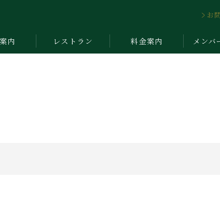
お
案内
レストラン
料金案内
メンバ